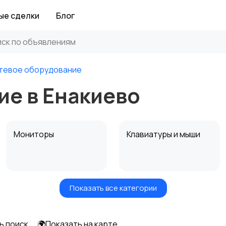
ые сделки
Блог
тевое оборудование
ие в Енакиево
Мониторы
Клавиатуры и мыши
Показать все категории
Программное
Рули, джойстики,
обеспечение
геймпады
ь поиск
🌍Показать на карте