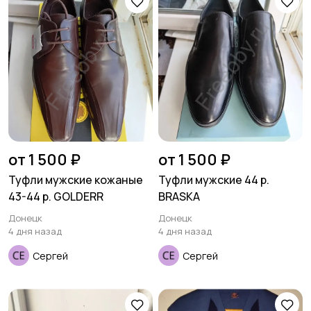
Футболки и поло
Штаны и шорты
Другое
от 1 500 ₽
от 1 500 ₽
Туфли мужские кожаные
Туфли мужские 44 р.
43-44 р. GOLDERR
BRASKA
Донецк
Донецк
4 дня назад
4 дня назад
Сергей
Сергей