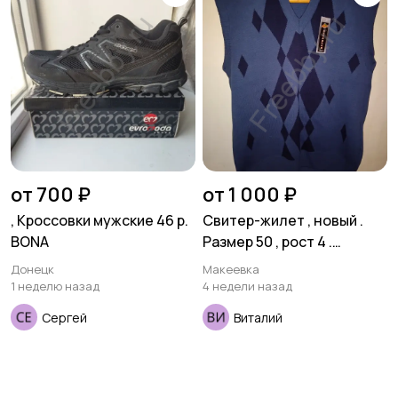
от 700 ₽
от 1 000 ₽
, Кроссовки мужские 46 р.
Свитер-жилет , новый .
BONA
Размер 50 , рост 4 .
Шерсть 50 % . Турция .
Донецк
Макеевка
1 неделю назад
4 недели назад
Сергей
Виталий