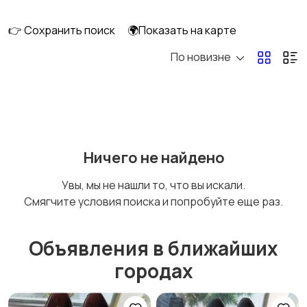
👉 Сохранить поиск
🌍Показать на карте
По новизне
Комбинезоны
Нижнее белье
Обувь
Пиджаки и костюмы
Ничего не найдено
Увы, мы не нашли то, что вы искали.
Смягчите условия поиска и попробуйте еще раз.
Рубашки
Свитеры и толстовки
Объявления в ближайших
городах
Спецодежда
Спортивная одежда