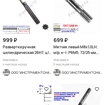
999 ₽
699 ₽
Развертка ручная
Метчик левый М8х1,0LH;
цилиндрическая 26Н7, ц/
м/р, к-т, Р6М5, 72/25 мм,
х, 9ХС, 231/115 мм, Z8,
мелкий шаг.
Макеевка
Макеевка
СССР.
4 месяца назад
5 месяцев назад
ООО "ИНСТРУМЕНТСНАБ"
ООО "ИНСТРУМЕНТСНАБ"