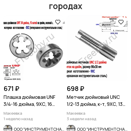
городах
Другое
Расходные
материалы и
оснастка
671 ₽
698 ₽
Плашка дюймовая UNF
Метчик дюймовый UNC
3/4-16 дюйма, 9ХС, 16
1/2-13 дюйма, к-т, 9ХС, 13
нитей, мелкий шаг, 45/14
ниток на дюйм, 90/30
Макеевка
Макеевка
мм
1 неделю назад
3 недели назад
ООО "ИНСТРУМЕНТСНАБ"
ООО "ИНСТРУМЕНТСНАБ"