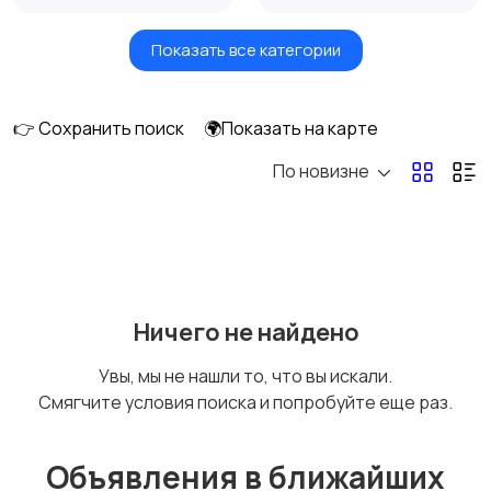
Показать все категории
Окна
Отопление и
вентиляция
👉 Сохранить поиск
🌍Показать на карте
По новизне
Потолки
Ручные инструменты
Сантехника и
Стройматериалы
Ничего не найдено
водоснабжение
Увы, мы не нашли то, что вы искали.
Смягчите условия поиска и попробуйте еще раз.
Электрика
Электроинструмент
ы
Объявления в ближайших