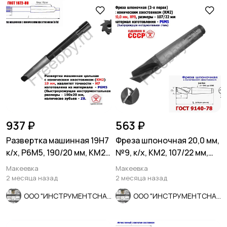
937 ₽
563 ₽
Развертка машинная 19Н7
Фреза шпоночная 20,0 мм,
к/х, Р6М5, 190/20 мм, КМ2,
№9, к/х, КМ2, 107/22 мм,
Z8, ВИЗ, СССР.
2235-0055, СССР.
Макеевка
Макеевка
2 месяца назад
2 месяца назад
ООО "ИНСТРУМЕНТСНАБ"
ООО "ИНСТРУМЕНТСНАБ"