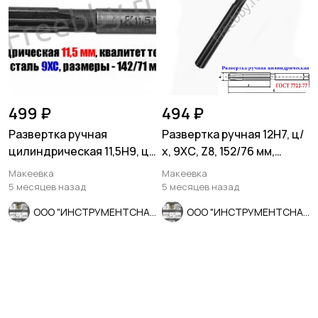
499 ₽
494 ₽
Развертка ручная
Развертка ручная 12Н7, ц/
цилиндрическая 11,5Н9, ц/
х, 9ХС, Z8, 152/76 мм,
х, 9ХС, Z8, 142/71 мм,
цилиндрическая.
Макеевка
Макеевка
СССР.
5 месяцев назад
5 месяцев назад
ООО "ИНСТРУМЕНТСНАБ"
ООО "ИНСТРУМЕНТСНАБ"