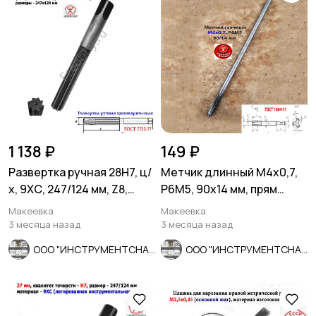
1 138 ₽
149 ₽
Развертка ручная 28Н7, ц/
Метчик длинный М4х0,7,
х, 9ХС, 247/124 мм, Z8,
Р6М5, 90х14 мм, прям
2360-0154, СССР.
хвост, осн шаг, СССР..
Макеевка
Макеевка
3 месяца назад
3 месяца назад
ООО "ИНСТРУМЕНТСНАБ"
ООО "ИНСТРУМЕНТСНАБ"