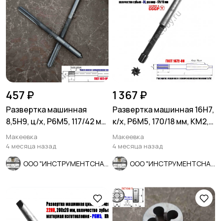
457 ₽
1 367 ₽
Развертка машинная
Развертка машинная 16Н7,
8,5Н9, ц/х, Р6М5, 117/42 мм,
к/х, Р6М5, 170/18 мм, КМ2,
ГОСТ 1672-80, СССР
Z8, СССР.
Макеевка
Макеевка
4 месяца назад
4 месяца назад
ООО "ИНСТРУМЕНТСНАБ"
ООО "ИНСТРУМЕНТСНАБ"