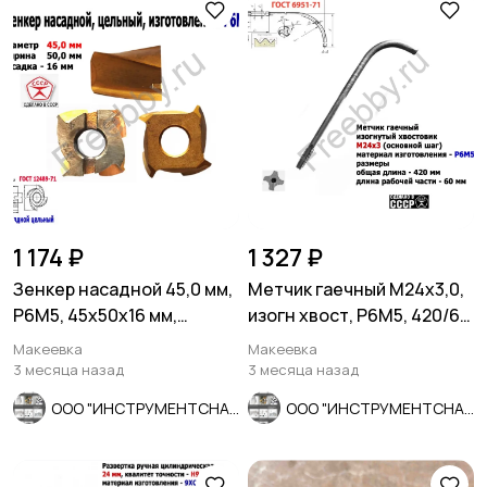
1 174 ₽
1 327 ₽
Зенкер насадной 45,0 мм,
Метчик гаечный М24х3,0,
Р6М5, 45х50х16 мм,
изогн хвост, Р6М5, 420/60
цельный.2320-2672, СССР
мм, осн шаг, СССР.
Макеевка
Макеевка
3 месяца назад
3 месяца назад
ООО "ИНСТРУМЕНТСНАБ"
ООО "ИНСТРУМЕНТСНАБ"