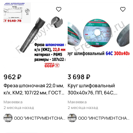
962 ₽
3 698 ₽
Фреза шпоночная 22,0 мм,
Круг шлифовальный
к/х, КМ2, 107/22 мм, ГОСТ
300х40х76, ПП, 64С,
9140-78 ВИЗ, СССР
зеленый, 40 СМ1, K-L V, ср
Макеевка
Макеевка
зерно
2 месяца назад
2 месяца назад
ООО "ИНСТРУМЕНТСНАБ"
ООО "ИНСТРУМЕНТСНАБ"