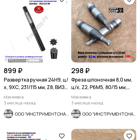
899 ₽
298 ₽
Развертка ручная 24Н9, ц/
Фреза шпоночная 8,0 мм,
х, 9ХС, 231/115 мм, Z8, ВИЗ,
ц/х, Z2, Р6М5, 80/15 мм,
СССР.
утолщ хв 16 мм, в/зав
Макеевка
Макеевка
3 месяца назад
3 месяца назад
ООО "ИНСТРУМЕНТСНАБ"
ООО "ИНСТРУМЕНТСНАБ"