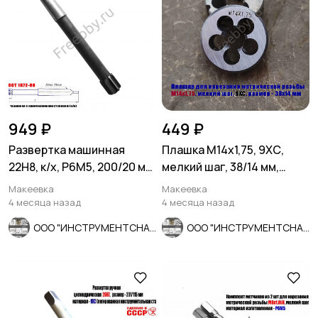
949 ₽
449 ₽
Развертка машинная
Плашка М14х1,75, 9ХС,
22Н8, к/х, Р6М5, 200/20 мм,
мелкий шаг, 38/14 мм,
КМ2, 2363-0385, СССР.
ГОСТ 7740-71.
Макеевка
Макеевка
4 месяца назад
4 месяца назад
ООО "ИНСТРУМЕНТСНАБ"
ООО "ИНСТРУМЕНТСНАБ"