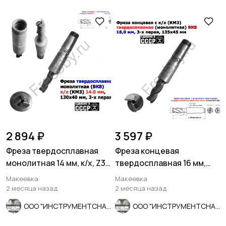
2 894 ₽
3 597 ₽
Фреза твердосплавная
Фреза концевая
монолитная 14 мм, к/х, Z3,
твердосплавная 16 мм,
ВК8, 130/40 мм, СССР.
монолит, ВК8, к/х, КМ3, Z3
Макеевка
Макеевка
СССР.
2 месяца назад
2 месяца назад
ООО "ИНСТРУМЕНТСНАБ"
ООО "ИНСТРУМЕНТСНАБ"