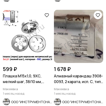
599 ₽
1 678 ₽
Плашка М15х1,0, 9ХС,
Алмазный карандаш 3908-
мелкий шаг, 38/10 мм,
0093, 2 карата, исп. С, тип
ГОСТ 7740-71.
04, зерн 1250/1000.
Макеевка
Макеевка
1 месяц назад
1 месяц назад
ООО "ИНСТРУМЕНТСНАБ"
ООО "ИНСТРУМЕНТСНАБ"