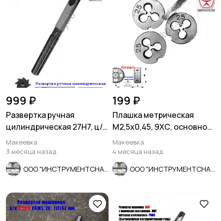
999 ₽
199 ₽
Развертка ручная
Плашка метрическая
цилиндрическая 27Н7, ц/
М2,5х0,45, 9ХС, основной
х, 9ХС, 247/124 мм, Z8,
шаг, 15/3 мм, СССР.
Макеевка
Макеевка
СССР.
3 месяца назад
4 месяца назад
ООО "ИНСТРУМЕНТСНАБ"
ООО "ИНСТРУМЕНТСНАБ"