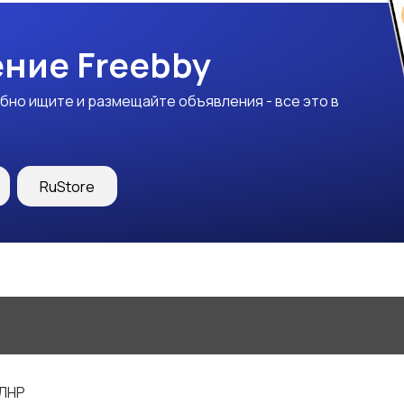
ние Freebby
бно ищите и размещайте объявления - все это в
RuStore
 ЛНР