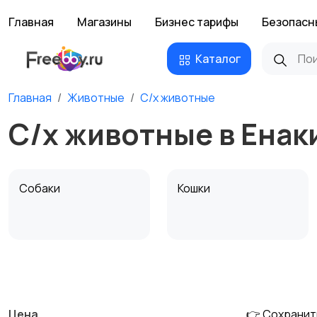
Главная
Магазины
Бизнес тарифы
Безопасн
Каталог
Главная
Животные
С/х животные
С/х животные в Енак
Собаки
Кошки
Другие животные
Товары для животных
Цена
👉 Сохранит