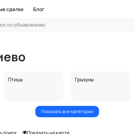
ые сделки
Блог
иево
Птицы
Грызуны
Показать все категории
Аквариумистика
ь поиск
🌍Показать на карте