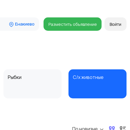
Енакиево
Разместить объявление
Войти
Рыбки
С/х животные
По новизне