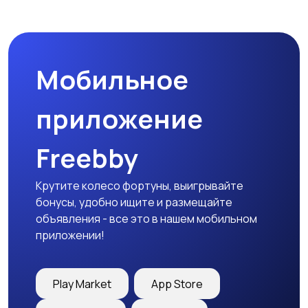
Спецодежда
Спортивная одежда
Мобильное
Футболки и поло
Штаны и шорты
приложение
Freebby
Другое
Крутите колесо фортуны, выигрывайте
бонусы, удобно ищите и размещайте
объявления - все это в нашем мобильном
приложении!
Play Market
App Store