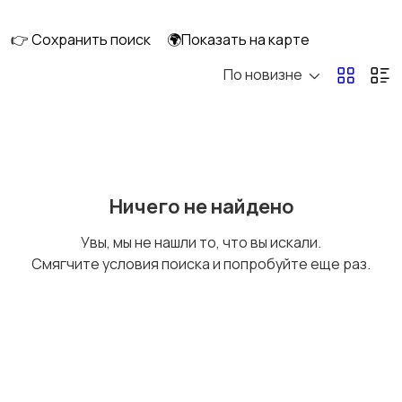
👉 Сохранить поиск
🌍Показать на карте
По новизне
Уход за волосами
Уход за кожей
Тату и татуаж
Солярии и загар
Ничего не найдено
Увы, мы не нашли то, что вы искали.
Смягчите условия поиска и попробуйте еще раз.
Средства для
Другое
гигиены