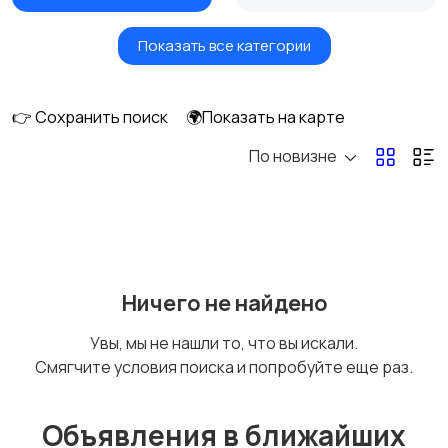
Показать все категории
Умные часы и
Стационарные
браслеты
телефоны
👉 Сохранить поиск
🌍Показать на карте
По новизне
Рации и спутниковые
Запчасти
телефоны
Внешние
Аксессуары
Ничего не найдено
аккумуляторы
Увы, мы не нашли то, что вы искали.
Смягчите условия поиска и попробуйте еще раз.
Объявления в ближайших