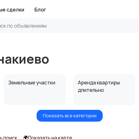
ые сделки
Блог
накиево
Земельные участки
Аренда квартиры
длительно
Показать все категории
Аренда дома
Коммерческая
посуточно
недвижимость
ь поиск
🌍Показать на карте