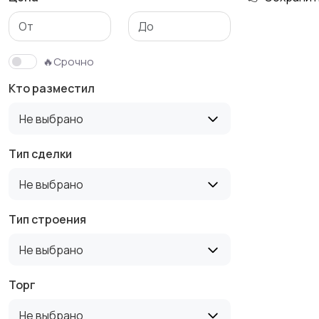
Гаражи и
машиноместа
🔥Срочно
Кто разместил
Не выбрано
Тип сделки
Не выбрано
Тип строения
Не выбрано
Торг
Не выбрано