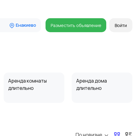
Енакиево
Разместить объявление
Войти
Аренда комнаты
Аренда дома
длительно
длительно
Прочие строения
Продажа квартиры
По новизне