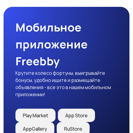
Мобильное
Столы и стулья
Текстиль и ковры
приложение
Freebby
Шкафы и комоды
Другое
1
Крутите колесо фортуны, выигрывайте
бонусы, удобно ищите и размещайте
объявления - все это в нашем мобильном
приложении!
Play Market
App Store
AppGallery
RuStore