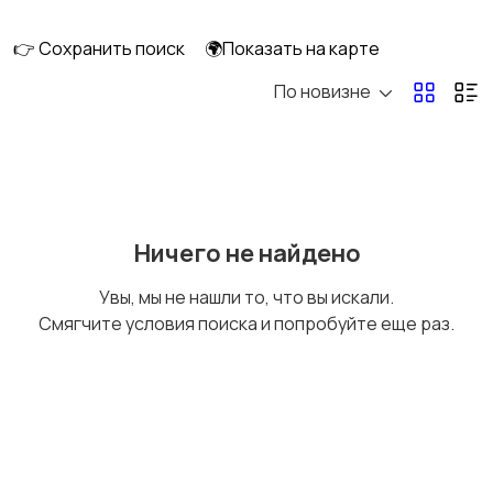
👉 Сохранить поиск
🌍Показать на карте
По новизне
Освещение
Оформление
интерьера
Охрана и
Подставки и тумбы
Ничего не найдено
сигнализации
Увы, мы не нашли то, что вы искали.
Смягчите условия поиска и попробуйте еще раз.
Посуда
Растения и семена
Сад и огород
Садовая мебель