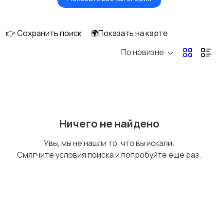
Головные уборы
Домашняя одежда
👉 Сохранить поиск
🌍Показать на карте
По новизне
Комбинезоны
Нижнее белье
Обувь
Пиджаки и костюмы
Ничего не найдено
Увы, мы не нашли то, что вы искали.
Смягчите условия поиска и попробуйте еще раз.
Рубашки
Свитеры и толстовки