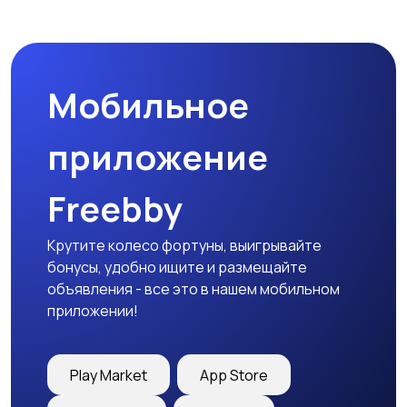
Спецодежда
Спортивная одежда
Мобильное
Футболки и поло
Штаны и шорты
приложение
Freebby
Другое
Крутите колесо фортуны, выигрывайте
бонусы, удобно ищите и размещайте
объявления - все это в нашем мобильном
приложении!
Play Market
App Store