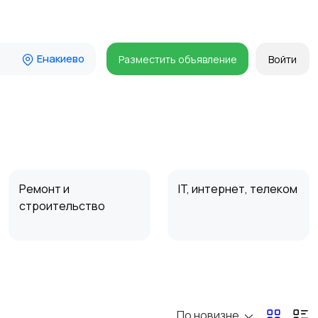
Енакиево
Разместить объявление
Войти
Ремонт и
IT, интернет, телеком
строительство
Организация
Фото- и видеосъемка
праздников
По новизне