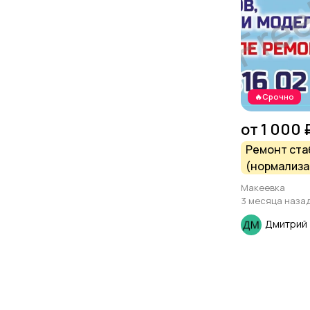
🔥Срочно
от 1 000 
Ремонт ста
(нормализа
напряжения
Макеевка
типов, мощ
3 месяца наза
моделей.
Дмитрий