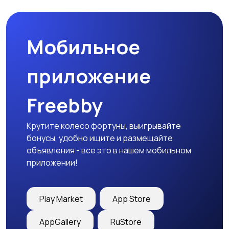
Мобильное
Медицина
Начало карьеры
приложение
Freebby
Образование и наука
Офисный персонал
Крутите колесо фортуны, выигрывайте
бонусы, удобно ищите и размещайте
объявления - все это в нашем мобильном
приложении!
Перевозки, склад,
Продажи
закупки
Play Market
App Store
AppGallery
RuStore