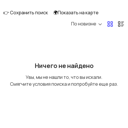
клининг
👉 Сохранить поиск
🌍Показать на карте
По новизне
Госслужба
Добыча сырья,
энергетика
Домашний персонал
Издательства и СМИ
Ничего не найдено
Увы, мы не нашли то, что вы искали.
Смягчите условия поиска и попробуйте еще раз.
Информационные
Искусство и
технологии
развлечения
Магазины
Маркетинг и реклама