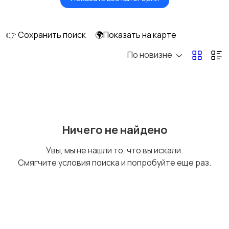
Мониторы
Клавиатуры и мыши
👉 Сохранить поиск
🌍Показать на карте
По новизне
Оргтехника и
Сетевое
расходники
оборудование
Мультимедиа
Накопители данных и
Ничего не найдено
картридеры
Увы, мы не нашли то, что вы искали.
Смягчите условия поиска и попробуйте еще раз.
Программное
Рули, джойстики,
обеспечение
геймпады