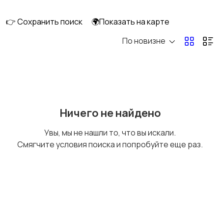
клининг
👉 Сохранить поиск
🌍Показать на карте
По новизне
Госслужба
Добыча сырья,
энергетика
Домашний персонал
Издательства и СМИ
Ничего не найдено
Увы, мы не нашли то, что вы искали.
Смягчите условия поиска и попробуйте еще раз.
Информационные
Искусство и
технологии
развлечения
Магазины
Маркетинг и реклама