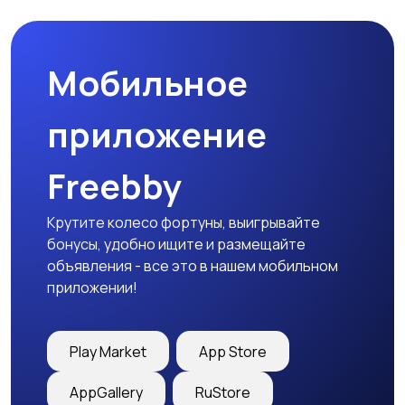
Мобильное
Медицина
Начало карьеры
приложение
Freebby
Образование и наука
Офисный персонал
Крутите колесо фортуны, выигрывайте
бонусы, удобно ищите и размещайте
объявления - все это в нашем мобильном
приложении!
Перевозки, склад,
Продажи
закупки
Play Market
App Store
AppGallery
RuStore