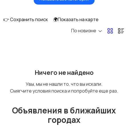
Будущим мамам
Верхняя одежда
👉 Сохранить поиск
🌍Показать на карте
По новизне
Головные уборы
Домашняя одежда
Комбинезоны
Купальники
Ничего не найдено
Увы, мы не нашли то, что вы искали.
Смягчите условия поиска и попробуйте еще раз.
Нижнее белье
Обувь
Объявления в ближайших
городах