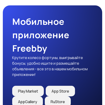
товары
Мобильное
Детская одежда
Детская обувь
приложение
Freebby
Детский транспорт
Крутите колесо фортуны, выигрывайте
бонусы, удобно ищите и размещайте
объявления - все это в нашем мобильном
приложении!
Play Market
App Store
AppGallery
RuStore