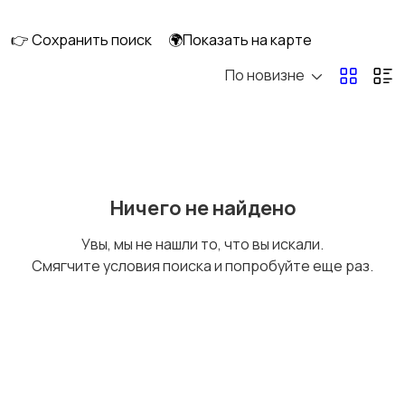
👉 Сохранить поиск
🌍Показать на карте
По новизне
Кормление и питание
Купание
Детская мебель
Подгузники и горшки
Ничего не найдено
Увы, мы не нашли то, что вы искали.
Смягчите условия поиска и попробуйте еще раз.
Радио- и видеоняни
Товары для мам
Товары для учебы
Прочие детские