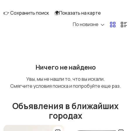
сабвуферы
кинотеатры
👉 Сохранить поиск
🌍Показать на карте
По новизне
DVD, Blu-ray и
Музыкальные центры
медиаплееры
и магнитолы
MP3-плееры и
Электронные книги
Ничего не найдено
портативное аудио
Увы, мы не нашли то, что вы искали.
Смягчите условия поиска и попробуйте еще раз.
Спутниковое и
Аудиоусилители и
цифровое ТВ
ресиверы
Объявления в ближайших
городах
Наушники
Микрофоны