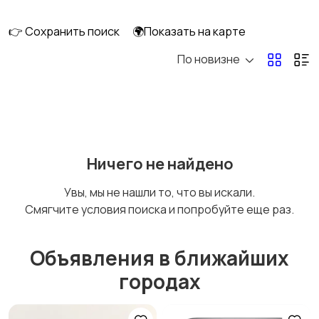
сабвуферы
кинотеатры
👉 Сохранить поиск
🌍Показать на карте
По новизне
DVD, Blu-ray и
Музыкальные центры
медиаплееры
и магнитолы
MP3-плееры и
Электронные книги
Ничего не найдено
портативное аудио
Увы, мы не нашли то, что вы искали.
Смягчите условия поиска и попробуйте еще раз.
Спутниковое и
Аудиоусилители и
цифровое ТВ
ресиверы
Объявления в ближайших
городах
Наушники
Микрофоны