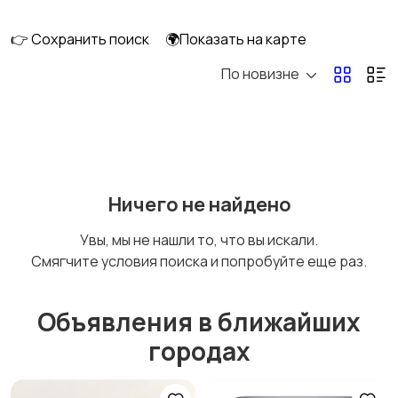
сабвуферы
кинотеатры
👉 Сохранить поиск
🌍Показать на карте
По новизне
DVD, Blu-ray и
Музыкальные центры
медиаплееры
и магнитолы
MP3-плееры и
Электронные книги
Ничего не найдено
портативное аудио
Увы, мы не нашли то, что вы искали.
Смягчите условия поиска и попробуйте еще раз.
Спутниковое и
Аудиоусилители и
цифровое ТВ
ресиверы
Объявления в ближайших
городах
Наушники
Микрофоны