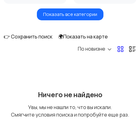
Показать все категории
Акустика, колонки,
Домашние
сабвуферы
кинотеатры
👉 Сохранить поиск
🌍Показать на карте
По новизне
DVD, Blu-ray и
Музыкальные центры
медиаплееры
и магнитолы
MP3-плееры и
Электронные книги
Ничего не найдено
портативное аудио
Увы, мы не нашли то, что вы искали.
Смягчите условия поиска и попробуйте еще раз.
Спутниковое и
Аудиоусилители и
цифровое ТВ
ресиверы