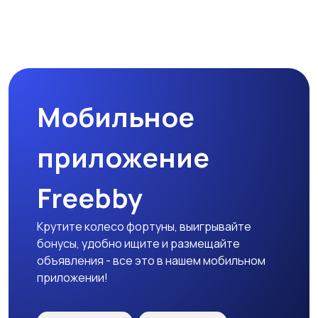
Наушники
Микрофоны
Мобильное
Аксессуары
приложение
Freebby
Крутите колесо фортуны, выигрывайте
бонусы, удобно ищите и размещайте
объявления - все это в нашем мобильном
приложении!