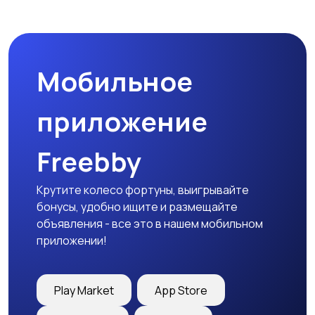
Наушники
Микрофоны
Мобильное
Аксессуары
приложение
Freebby
Крутите колесо фортуны, выигрывайте
бонусы, удобно ищите и размещайте
объявления - все это в нашем мобильном
приложении!
Play Market
App Store