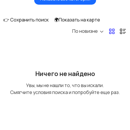
Акустика, колонки,
Домашние
сабвуферы
кинотеатры
👉 Сохранить поиск
🌍Показать на карте
По новизне
DVD, Blu-ray и
Музыкальные центры
медиаплееры
и магнитолы
MP3-плееры и
Электронные книги
Ничего не найдено
портативное аудио
Увы, мы не нашли то, что вы искали.
Смягчите условия поиска и попробуйте еще раз.
Спутниковое и
Аудиоусилители и
цифровое ТВ
ресиверы