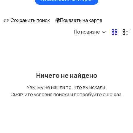
Головные уборы
Домашняя одежда
👉 Сохранить поиск
🌍Показать на карте
По новизне
Комбинезоны
Нижнее белье
Обувь
Пиджаки и костюмы
Ничего не найдено
Увы, мы не нашли то, что вы искали.
Смягчите условия поиска и попробуйте еще раз.
Рубашки
Свитеры и толстовки