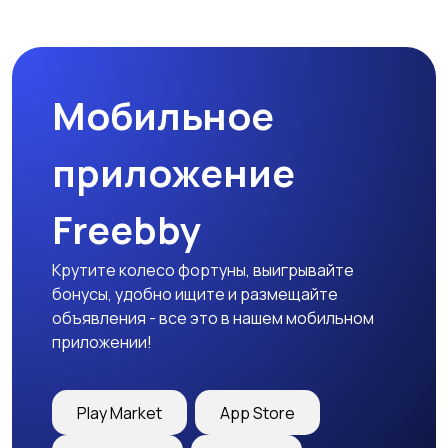
Спецодежда
Спортивная одежда
Мобильное
Футболки и поло
Штаны и шорты
приложение
Freebby
Другое
Крутите колесо фортуны, выигрывайте
бонусы, удобно ищите и размещайте
объявления - все это в нашем мобильном
приложении!
Play Market
App Store