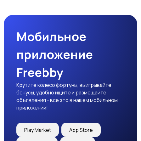
Спецодежда
Спортивная одежда
Мобильное
Футболки и поло
Штаны и шорты
приложение
Freebby
Другое
Крутите колесо фортуны, выигрывайте
бонусы, удобно ищите и размещайте
объявления - все это в нашем мобильном
приложении!
Play Market
App Store