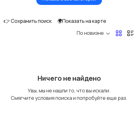
Головные уборы
Домашняя одежда
👉 Сохранить поиск
🌍Показать на карте
По новизне
Комбинезоны
Нижнее белье
Обувь
Пиджаки и костюмы
Ничего не найдено
Увы, мы не нашли то, что вы искали.
Смягчите условия поиска и попробуйте еще раз.
Рубашки
Свитеры и толстовки