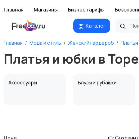
Главная
Магазины
Бизнес тарифы
Безопасн
Каталог
Главная
Мода и стиль
Женский гардероб
Платья
Платья и юбки в Тор
Аксессуары
Блузы и рубашки
Комбинезоны
Купальники
Цена
👉 Сохранит