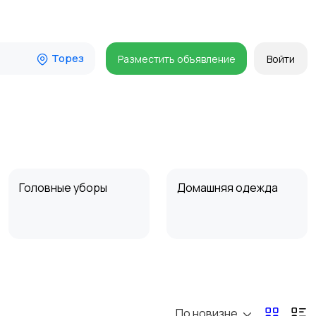
Торез
Разместить объявление
Войти
Головные уборы
Домашняя одежда
Пиджаки и костюмы
Платья и юбки
По новизне