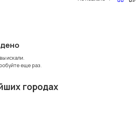
Другая женская
одежда
йдено
 вы искали.
робуйте еще раз.
йших городах