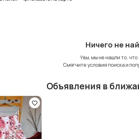
Футболки и топы
Штаны и шорты
Ничего не на
Увы, мы не нашли то, что
Смягчите условия поиска и поп
Объявления в ближа