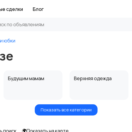
ые сделки
Блог
 и юбки
езе
Будущим мамам
Верхняя одежда
Показать все категории
Нижнее белье
Обувь
ь поиск
🌍Показать на карте