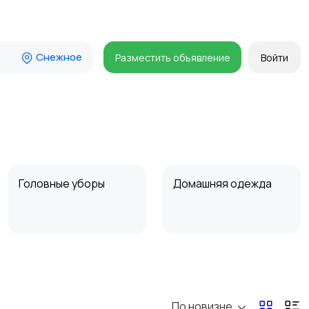
Снежное
Разместить объявление
Войти
Головные уборы
Домашняя одежда
Пиджаки и костюмы
Платья и юбки
По новизне