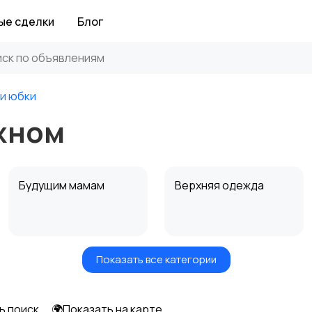
ые сделки
Блог
 и юбки
ежном
Будущим мамам
Верхняя одежда
Показать все категории
Нижнее белье
Обувь
ь поиск
🌍Показать на карте