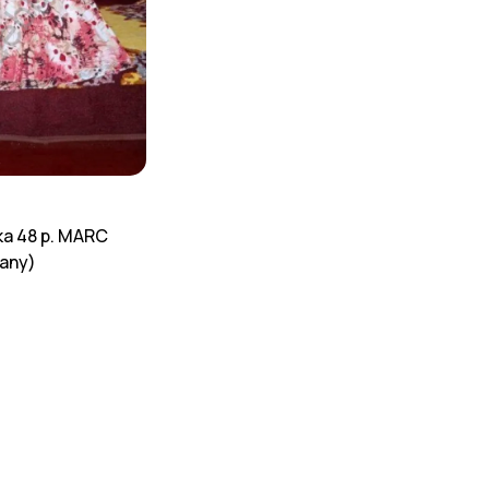
а 48 р. MARC
any)