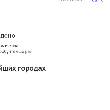
Другая женская
одежда
йдено
 вы искали.
робуйте еще раз.
йших городах