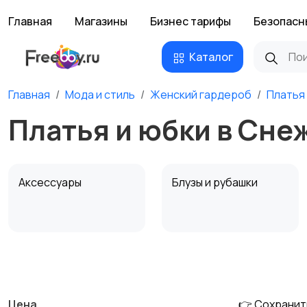
Главная
Магазины
Бизнес тарифы
Безопасн
Каталог
Главная
Мода и стиль
Женский гардероб
Платья
Платья и юбки в Сн
Аксессуары
Блузы и рубашки
Комбинезоны
Купальники
Цена
👉 Сохранит