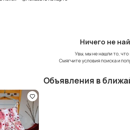
Футболки и топы
Штаны и шорты
Ничего не на
Увы, мы не нашли то, что
Смягчите условия поиска и поп
Объявления в ближа