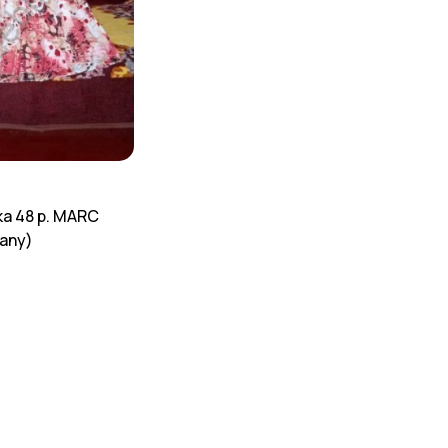
а 48 р. MARC
any)