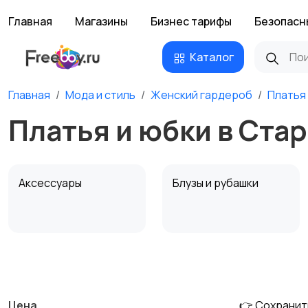
Главная
Магазины
Бизнес тарифы
Безопасн
Каталог
Главная
Мода и стиль
Женский гардероб
Платья
Платья и юбки в Ста
Аксессуары
Блузы и рубашки
Комбинезоны
Купальники
Цена
👉 Сохранит