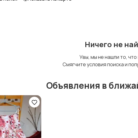
Футболки и топы
Штаны и шорты
Ничего не на
Увы, мы не нашли то, что
Смягчите условия поиска и поп
Объявления в ближа