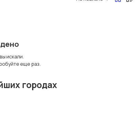
Другая женская
одежда
йдено
 вы искали.
робуйте еще раз.
йших городах