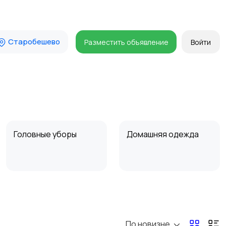
Старобешево
Разместить объявление
Войти
Головные уборы
Домашняя одежда
Пиджаки и костюмы
Платья и юбки
По новизне