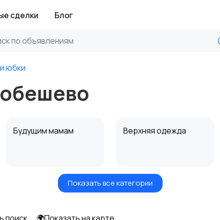
ые сделки
Блог
 и юбки
робешево
Будущим мамам
Верхняя одежда
Показать все категории
Нижнее белье
Обувь
ь поиск
🌍Показать на карте