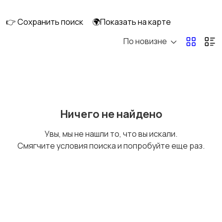
клининг
👉 Сохранить поиск
🌍Показать на карте
По новизне
Госслужба
Добыча сырья,
энергетика
Домашний персонал
Издательства и СМИ
Ничего не найдено
Увы, мы не нашли то, что вы искали.
Смягчите условия поиска и попробуйте еще раз.
Информационные
Искусство и
технологии
развлечения
Магазины
Маркетинг и реклама