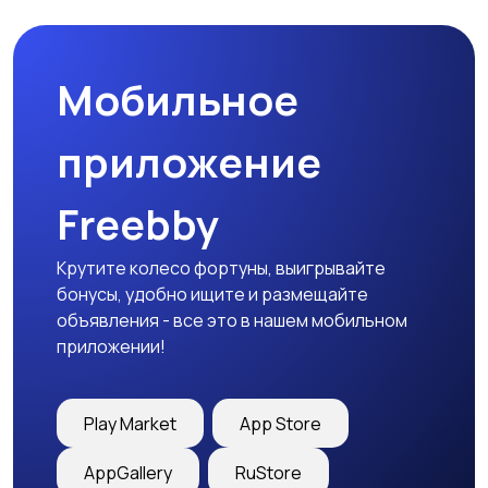
Мобильное
Медицина
Начало карьеры
приложение
Freebby
Образование и наука
Офисный персонал
Крутите колесо фортуны, выигрывайте
бонусы, удобно ищите и размещайте
объявления - все это в нашем мобильном
приложении!
Перевозки, склад,
Продажи
закупки
Play Market
App Store
AppGallery
RuStore