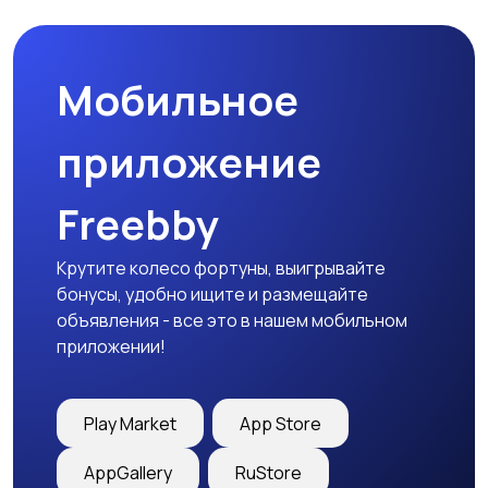
Мобильное
Медицина
Начало карьеры
приложение
Freebby
Образование и наука
Офисный персонал
Крутите колесо фортуны, выигрывайте
бонусы, удобно ищите и размещайте
объявления - все это в нашем мобильном
приложении!
Перевозки, склад,
Продажи
закупки
Play Market
App Store
AppGallery
RuStore