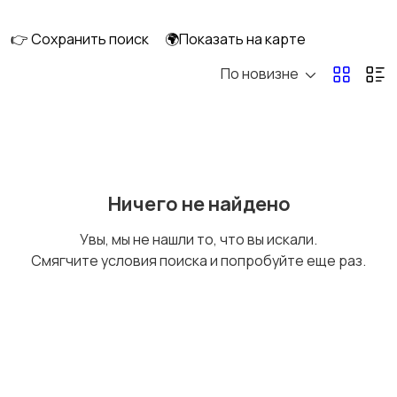
клининг
👉 Сохранить поиск
🌍Показать на карте
По новизне
Госслужба
Добыча сырья,
энергетика
Домашний персонал
Издательства и СМИ
Ничего не найдено
Увы, мы не нашли то, что вы искали.
Смягчите условия поиска и попробуйте еще раз.
Информационные
Искусство и
технологии
развлечения
Магазины
Маркетинг и реклама