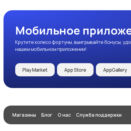
Мобильное приложе
Крутите колесо фортуны, выигрывайте бонусы, удо
нашем мобильном приложении!
Play Market
App Store
AppGallery
Магазины
Блог
О нас
Служба поддержки