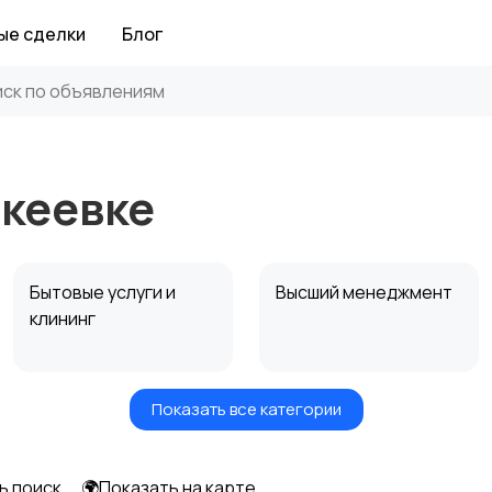
ые сделки
Блог
кеевке
Бытовые услуги и
Высший менеджмент
клининг
Показать все категории
Информационные
Искусство и
технологии
развлечения
ь поиск
🌍Показать на карте