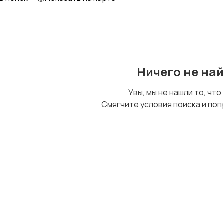
Образование и наука
Офисный персонал
Ничего не на
Сельское хозяйство
Спорт и красота
Увы, мы не нашли то, что
Смягчите условия поиска и поп
Управление
Удаленная работа
персоналом