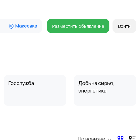
Макеевка
Разместить объявление
Войти
Госслужба
Добыча сырья,
энергетика
Магазины
Маркетинг и реклама
По новизне