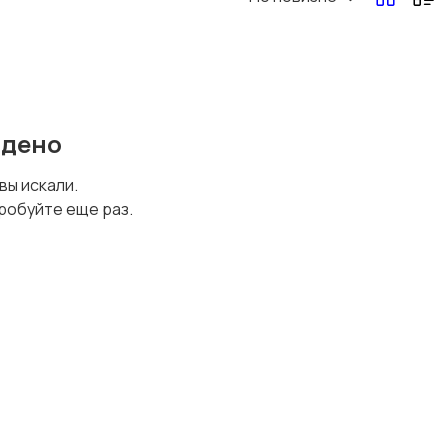
Перевозки, склад,
Продажи
закупки
йдено
Страхование
Строительство и
 вы искали.
ремонт
робуйте еще раз.
Финансы
Юриспруденция