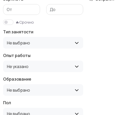
Медицина
Начало карьеры
🔥Срочно
Тип занятости
Производство
Рестораны и
Не выбрано
общепит
Опыт работы
Не указано
Туризм и гостиницы
Управление
недвижимостью
Образование
Не выбрано
Пол
Не выбрано