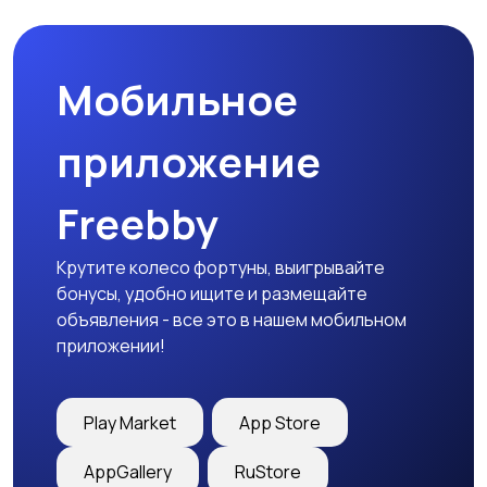
Мобильное
Столы и стулья
Текстиль и ковры
приложение
Freebby
Шкафы и комоды
Другое
Крутите колесо фортуны, выигрывайте
бонусы, удобно ищите и размещайте
объявления - все это в нашем мобильном
приложении!
Play Market
App Store
AppGallery
RuStore