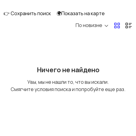
👉 Сохранить поиск
🌍Показать на карте
По новизне
Освещение
Оформление
интерьера
Охрана и
Подставки и тумбы
Ничего не найдено
сигнализации
Увы, мы не нашли то, что вы искали.
Смягчите условия поиска и попробуйте еще раз.
Посуда
Растения и семена
Сад и огород
Садовая мебель