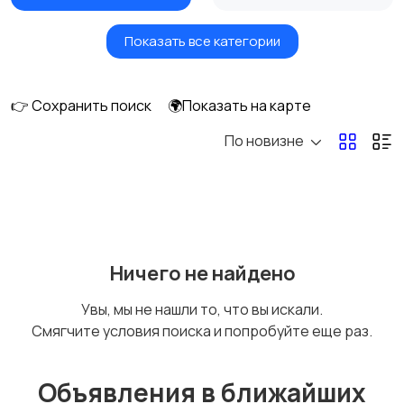
Показать все категории
Умные часы и
Стационарные
браслеты
телефоны
👉 Сохранить поиск
🌍Показать на карте
По новизне
Рации и спутниковые
Запчасти
телефоны
Внешние
Аксессуары
Ничего не найдено
аккумуляторы
Увы, мы не нашли то, что вы искали.
Смягчите условия поиска и попробуйте еще раз.
Объявления в ближайших