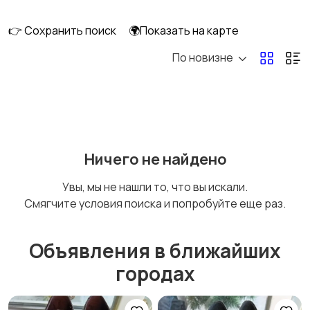
👉 Сохранить поиск
🌍Показать на карте
По новизне
Комбинезоны
Нижнее белье
Обувь
Пиджаки и костюмы
Ничего не найдено
Увы, мы не нашли то, что вы искали.
Смягчите условия поиска и попробуйте еще раз.
Рубашки
Свитеры и толстовки
Объявления в ближайших
городах
Спецодежда
Спортивная одежда