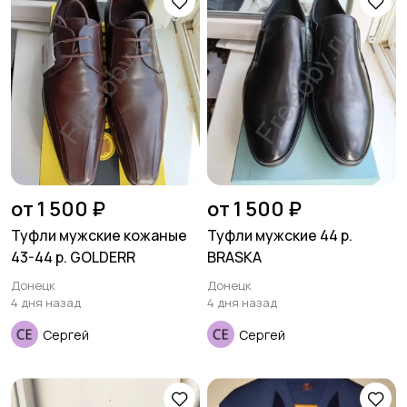
Футболки и поло
Штаны и шорты
Другое
от 1 500 ₽
от 1 500 ₽
Туфли мужские кожаные
Туфли мужские 44 р.
43-44 р. GOLDERR
BRASKA
Донецк
Донецк
4 дня назад
4 дня назад
Сергей
Сергей