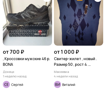
от 700 ₽
от 1 000 ₽
, Кроссовки мужские 46 р.
Свитер-жилет , новый .
BONA
Размер 50 , рост 4 .
Шерсть 50 % . Турция .
Донецк
Макеевка
1 неделю назад
4 недели назад
Сергей
Виталий