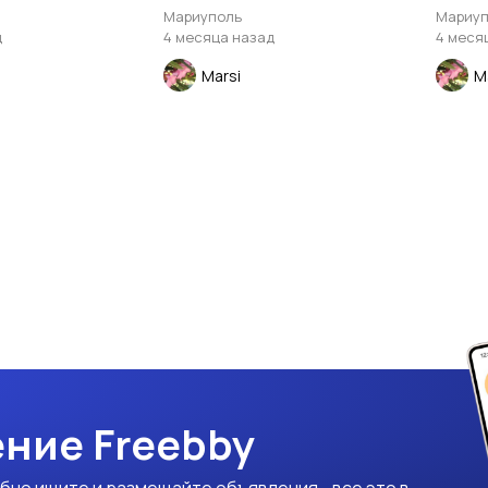
Мариуполь
Мариуп
д
4 месяца назад
4 меся
Marsi
M
ние Freebby