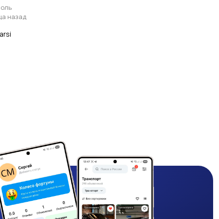
оль
ца назад
arsi