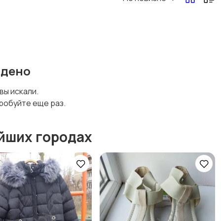
Другая женская
одежда
йдено
 вы искали.
робуйте еще раз.
йших городах