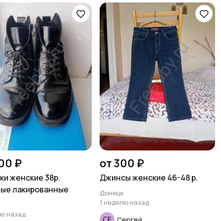
00 ₽
от 300 ₽
ки женские 38р.
Джинсы женские 46-48 р.
ые лакированные
Донецк
1 неделю назад
к
лю назад
Сергей