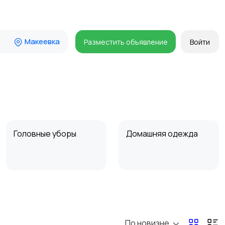
Макеевка
Разместить объявление
Войти
Головные уборы
Домашняя одежда
Пиджаки и костюмы
Платья и юбки
По новизне