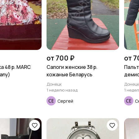
от 700 ₽
от 7
а 48 р. MARC
Сапоги женские 38 р.
Пальт
any)
кожаные Беларусь
демис
Донецк
Донец
1 неделю назад
1 неде
Сергей
С