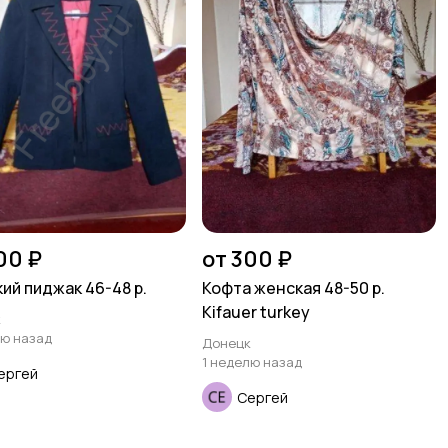
00 ₽
от 300 ₽
ий пиджак 46-48 р.
Кофта женская 48-50 р.
Kifauer turkey
к
лю назад
Донецк
1 неделю назад
ергей
Сергей