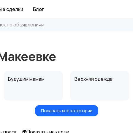
ые сделки
Блог
 Макеевке
Будущим мамам
Верхняя одежда
Показать все категории
Нижнее белье
Обувь
ь поиск
🌍Показать на карте