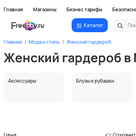
Главная
Магазины
Бизнес тарифы
Безопасн
Каталог
Главная
Мода и стиль
Женский гардероб
Женский гардероб в
Аксессуары
Блузы и рубашки
Комбинезоны
Купальники
Цена
👉 Сохранит