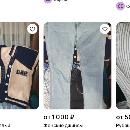
С
от 1 000 ₽
от 5
плый
Женские джинсы
Рубаш