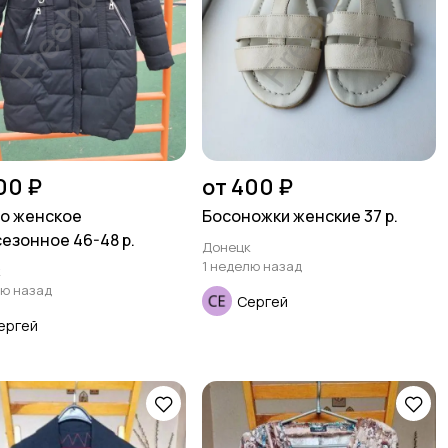
00 ₽
от 400 ₽
о женское
Босоножки женские 37 р.
езонное 46-48 р.
Донецк
1 неделю назад
к
лю назад
Сергей
ергей