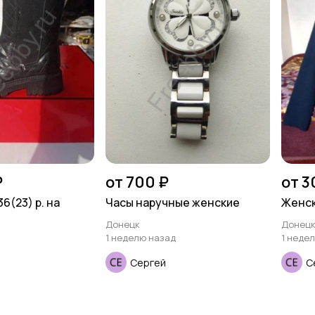
₽
от 700 ₽
от 3
6(23) р. на
Часы наручные женские
Женск
Донецк
Донец
1 неделю назад
1 неде
Сергей
С