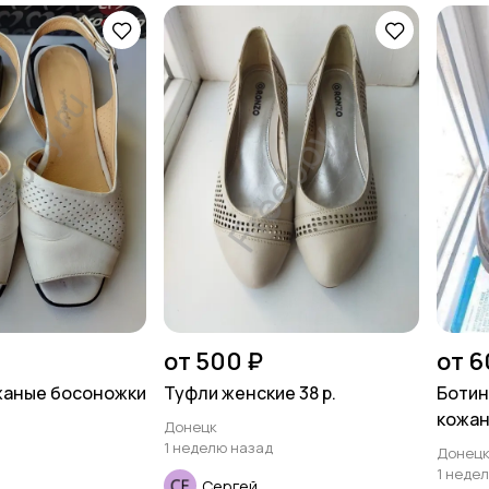
от 500 ₽
от 6
жаные босоножки
Туфли женские 38 р.
Ботин
кожан
Донецк
1 неделю назад
Донец
1 неде
Сергей