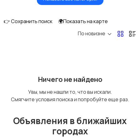
Будущим мамам
Верхняя одежда
👉 Сохранить поиск
🌍Показать на карте
По новизне
Головные уборы
Домашняя одежда
Комбинезоны
Купальники
Ничего не найдено
Увы, мы не нашли то, что вы искали.
Смягчите условия поиска и попробуйте еще раз.
Нижнее белье
Обувь
Объявления в ближайших
городах