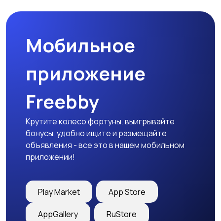
Мобильное
Медицина
Начало карьеры
приложение
Freebby
Образование и наука
Офисный персонал
Крутите колесо фортуны, выигрывайте
бонусы, удобно ищите и размещайте
объявления - все это в нашем мобильном
приложении!
Перевозки, склад,
Продажи
закупки
Play Market
App Store
AppGallery
RuStore