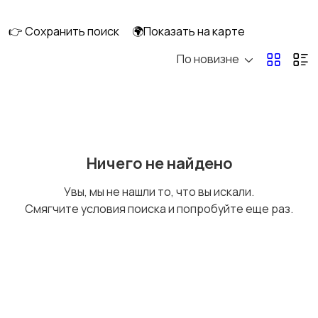
клининг
👉 Сохранить поиск
🌍Показать на карте
По новизне
Госслужба
Добыча сырья,
энергетика
Домашний персонал
Издательства и СМИ
Ничего не найдено
Увы, мы не нашли то, что вы искали.
Смягчите условия поиска и попробуйте еще раз.
Информационные
Искусство и
технологии
развлечения
Магазины
Маркетинг и реклама