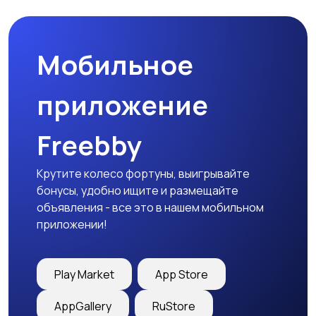
Мобильное
Медицина
Начало карьеры
приложение
Freebby
Образование и наука
Офисный персонал
Крутите колесо фортуны, выигрывайте
бонусы, удобно ищите и размещайте
объявления - все это в нашем мобильном
приложении!
Перевозки, склад,
Продажи
закупки
Play Market
App Store
AppGallery
RuStore