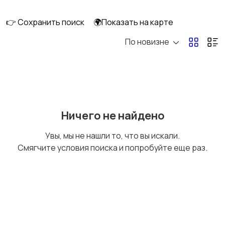
клининг
👉 Сохранить поиск
🌍Показать на карте
По новизне
Госслужба
Добыча сырья,
энергетика
Домашний персонал
Издательства и СМИ
Ничего не найдено
Увы, мы не нашли то, что вы искали.
Смягчите условия поиска и попробуйте еще раз.
Информационные
Искусство и
технологии
развлечения
Магазины
Маркетинг и реклама