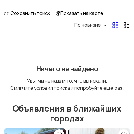
перевозки
👉 Сохранить поиск
🌍Показать на карте
По новизне
Ремонт и
IT, интернет, телеком
строительство
Деловые услуги
Уборка и клининг
Ничего не найдено
Увы, мы не нашли то, что вы искали.
Смягчите условия поиска и попробуйте еще раз.
Автоуслуги
Ремонт техники
Объявления в ближайших
городах
Организация
Фото- и видеосъемка