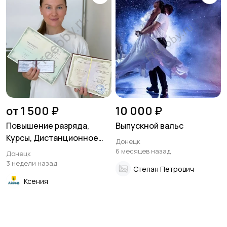
от 1 500 ₽
10 000 ₽
Повышение разряда,
Выпускной вальс
Курсы, Дистанционное
Донецк
обучение по рабочим
6 месяцев назад
Донецк
специальностям
3 недели назад
Степан Петрович
Ксения