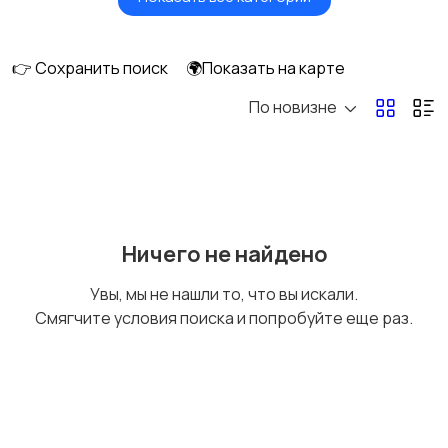
Головные уборы
Домашняя одежда
👉 Сохранить поиск
🌍Показать на карте
По новизне
Комбинезоны
Нижнее белье
Обувь
Пиджаки и костюмы
Ничего не найдено
Увы, мы не нашли то, что вы искали.
Смягчите условия поиска и попробуйте еще раз.
Рубашки
Свитеры и толстовки