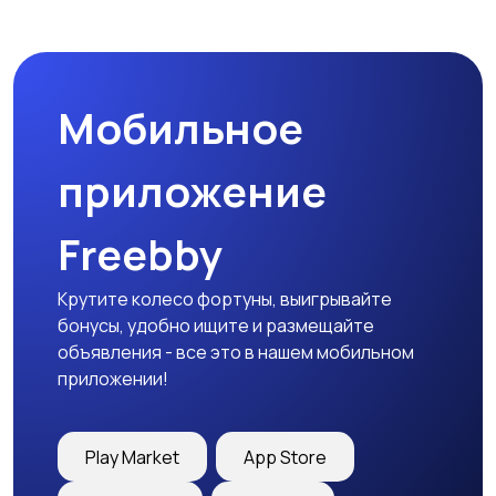
Спецодежда
Спортивная одежда
Мобильное
Футболки и поло
Штаны и шорты
приложение
Freebby
Другое
Крутите колесо фортуны, выигрывайте
бонусы, удобно ищите и размещайте
объявления - все это в нашем мобильном
приложении!
Play Market
App Store