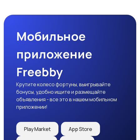
Спецодежда
Спортивная одежда
Мобильное
Футболки и поло
Штаны и шорты
приложение
Freebby
Другое
Крутите колесо фортуны, выигрывайте
бонусы, удобно ищите и размещайте
объявления - все это в нашем мобильном
приложении!
Play Market
App Store