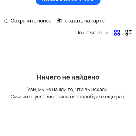
Головные уборы
Домашняя одежда
👉 Сохранить поиск
🌍Показать на карте
По новизне
Комбинезоны
Нижнее белье
Обувь
Пиджаки и костюмы
Ничего не найдено
Увы, мы не нашли то, что вы искали.
Смягчите условия поиска и попробуйте еще раз.
Рубашки
Свитеры и толстовки