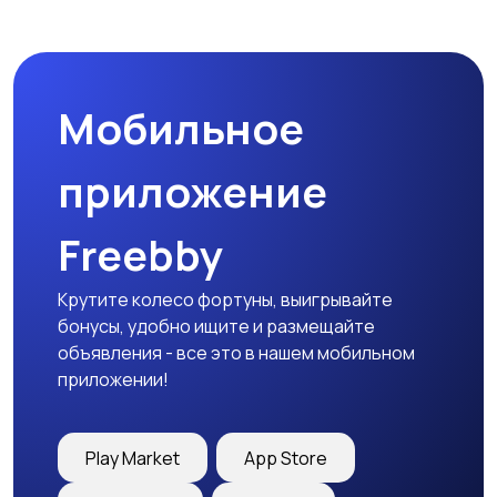
Спецодежда
Спортивная одежда
Мобильное
Футболки и поло
Штаны и шорты
приложение
Freebby
Другое
Крутите колесо фортуны, выигрывайте
бонусы, удобно ищите и размещайте
объявления - все это в нашем мобильном
приложении!
Play Market
App Store