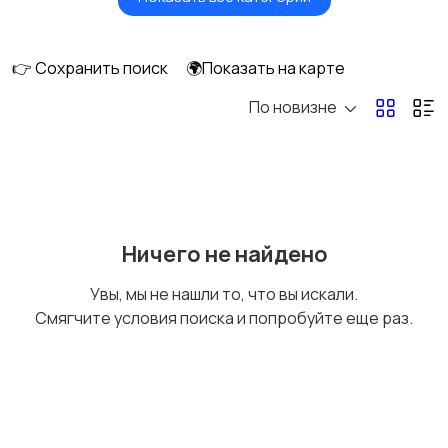
Головные уборы
Домашняя одежда
👉 Сохранить поиск
🌍Показать на карте
По новизне
Комбинезоны
Нижнее белье
Обувь
Пиджаки и костюмы
Ничего не найдено
Увы, мы не нашли то, что вы искали.
Смягчите условия поиска и попробуйте еще раз.
Рубашки
Свитеры и толстовки