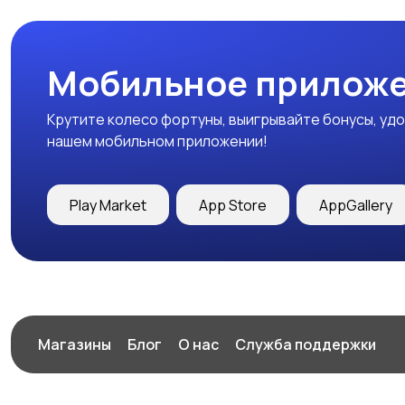
Мобильное приложе
Крутите колесо фортуны, выигрывайте бонусы, удо
нашем мобильном приложении!
Play Market
App Store
AppGallery
Магазины
Блог
О нас
Служба поддержки