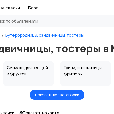
ые сделки
Блог
Бутербродницы, сэндвичницы, тостеры
двичницы, тостеры в
Сушилки для овощей
Грили, шашлычницы,
и фруктов
фритюры
Показать все категории
Мультиварки и
Кухонные весы
скороварки
ь поиск
🌍Показать на карте