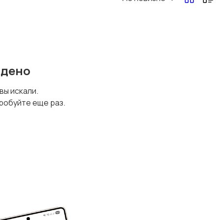
йдено
 вы искали.
робуйте еще раз.