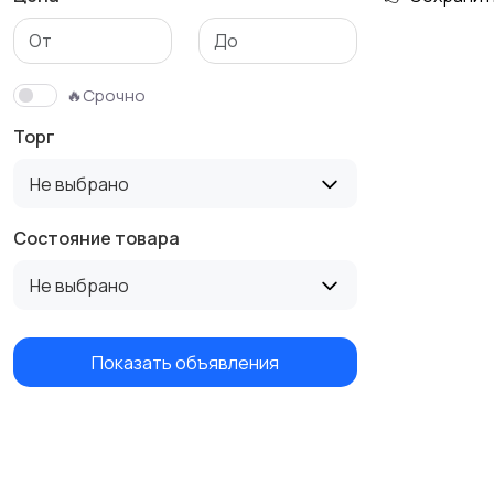
Бутербродницы,
Кухонные комбайны,
сэндвичницы,
блендеры и миксеры
🔥Срочно
тостеры
Торг
Не выбрано
Состояние товара
Не выбрано
Показать объявления