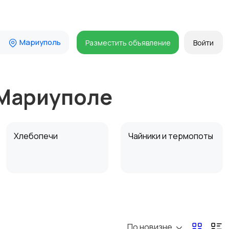
Мариуполь
Разместить объявление
Войти
 Мариуполе
Хлебопечи
Чайники и термопоты
Микроволновые печи
Кофеварки и
кофемолки
По новизне