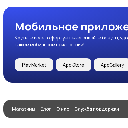
Мобильное приложе
Крутите колесо фортуны, выигрывайте бонусы, удо
нашем мобильном приложении!
Play Market
App Store
AppGallery
Магазины
Блог
О нас
Служба поддержки