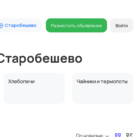
Старобешево
Разместить объявление
Войти
 Старобешево
Хлебопечи
Чайники и термопоты
Микроволновые печи
Кофеварки и
кофемолки
По новизне