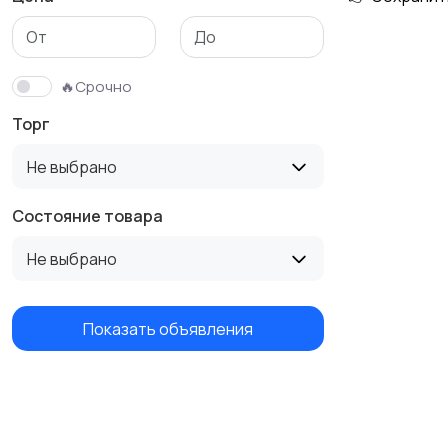
Бутербродницы,
Кухонные комбайны,
сэндвичницы,
блендеры и миксеры
🔥Срочно
тостеры
Торг
Не выбрано
Состояние товара
Не выбрано
Показать объявления