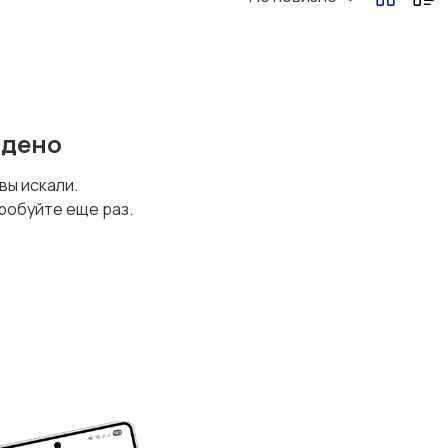
йдено
 вы искали.
робуйте еще раз.