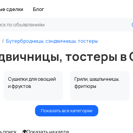
ые сделки
Блог
Бутербродницы, сэндвичницы, тостеры
двичницы, тостеры в
Сушилки для овощей
Грили, шашлычницы,
и фруктов
фритюры
Показать все категории
Мультиварки и
Кухонные весы
скороварки
ь поиск
🌍Показать на карте