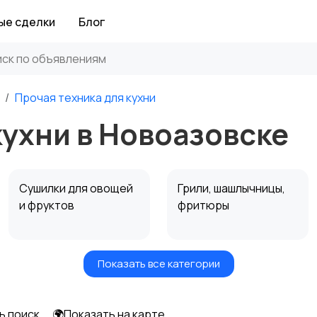
ые сделки
Блог
Прочая техника для кухни
кухни в Новоазовске
Сушилки для овощей
Грили, шашлычницы,
и фруктов
фритюры
Показать все категории
Мультиварки и
Кухонные весы
скороварки
ь поиск
🌍Показать на карте