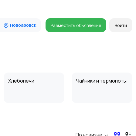
Новоазовск
Разместить объявление
Войти
Хлебопечи
Чайники и термопоты
Микроволновые печи
Кофеварки и
кофемолки
По новизне