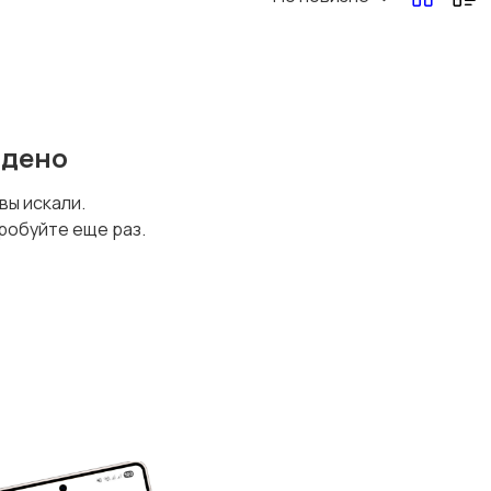
йдено
 вы искали.
робуйте еще раз.