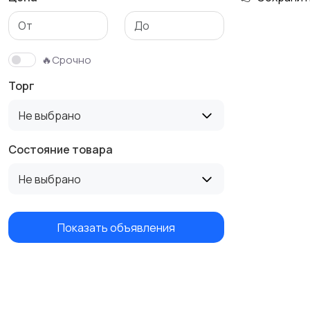
Бутербродницы,
Кухонные комбайны,
сэндвичницы,
блендеры и миксеры
🔥Срочно
тостеры
Торг
Не выбрано
Состояние товара
Не выбрано
Показать объявления