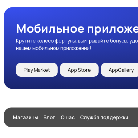
Мобильное приложе
Крутите колесо фортуны, выигрывайте бонусы, удо
нашем мобильном приложении!
Play Market
App Store
AppGallery
Магазины
Блог
О нас
Служба поддержки