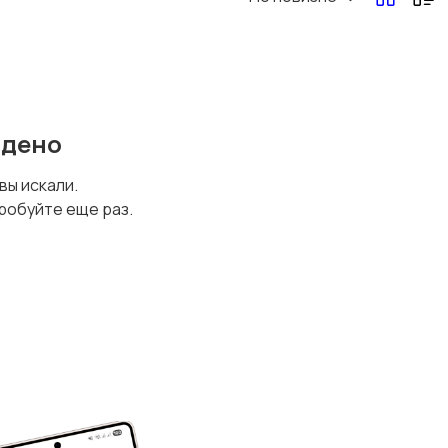
йдено
 вы искали.
робуйте еще раз.