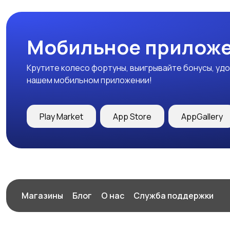
Мобильное приложе
Крутите колесо фортуны, выигрывайте бонусы, удо
нашем мобильном приложении!
Play Market
App Store
AppGallery
Магазины
Блог
О нас
Служба поддержки