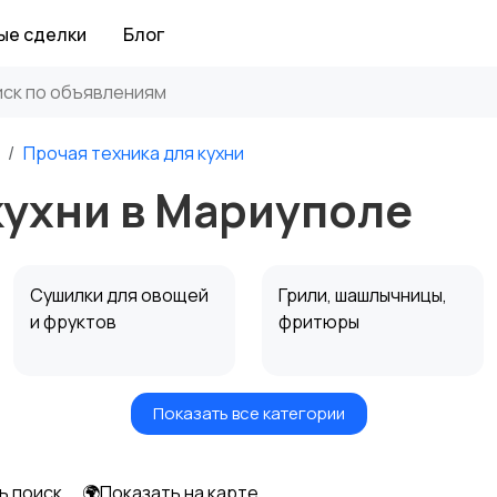
ые сделки
Блог
Прочая техника для кухни
кухни в Мариуполе
Сушилки для овощей
Грили, шашлычницы,
и фруктов
фритюры
Показать все категории
Мультиварки и
Кухонные весы
скороварки
ь поиск
🌍Показать на карте