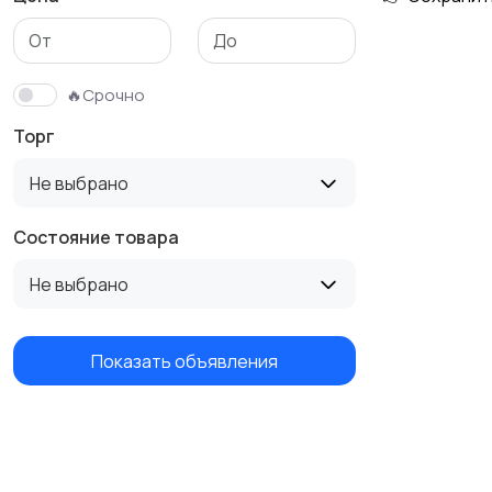
Бутербродницы,
Кухонные комбайны,
сэндвичницы,
блендеры и миксеры
🔥Срочно
тостеры
Торг
Не выбрано
Состояние товара
Не выбрано
Показать объявления