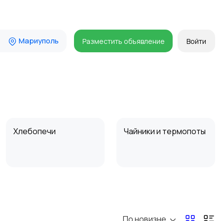
Мариуполь
Разместить объявление
Войти
Хлебопечи
Чайники и термопоты
Микроволновые печи
Кофеварки и
кофемолки
По новизне