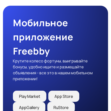
товары
Мобильное
Детская одежда
Детская обувь
приложение
Freebby
Детский транспорт
Крутите колесо фортуны, выигрывайте
бонусы, удобно ищите и размещайте
объявления - все это в нашем мобильном
приложении!
Play Market
App Store
AppGallery
RuStore