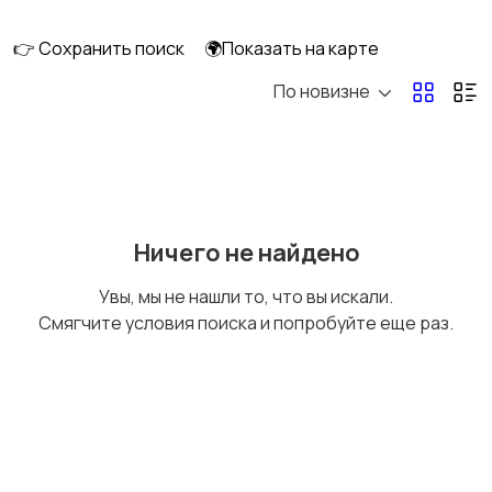
👉 Сохранить поиск
🌍Показать на карте
По новизне
Кормление и питание
Купание
Детская мебель
Подгузники и горшки
Ничего не найдено
Увы, мы не нашли то, что вы искали.
Смягчите условия поиска и попробуйте еще раз.
Радио- и видеоняни
Товары для мам
Товары для учебы
Прочие детские