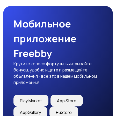
товары
Мобильное
Детская одежда
Детская обувь
приложение
Freebby
Детский транспорт
Крутите колесо фортуны, выигрывайте
бонусы, удобно ищите и размещайте
объявления - все это в нашем мобильном
приложении!
Play Market
App Store
AppGallery
RuStore