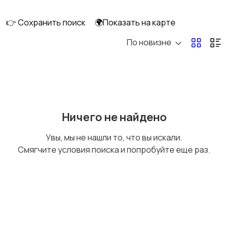
👉 Сохранить поиск
🌍Показать на карте
По новизне
Кормление и питание
Купание
Детская мебель
Подгузники и горшки
Ничего не найдено
Увы, мы не нашли то, что вы искали.
Смягчите условия поиска и попробуйте еще раз.
Радио- и видеоняни
Товары для мам
Товары для учебы
Прочие детские