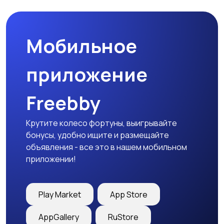
товары
Мобильное
Детская одежда
Детская обувь
приложение
Freebby
Детский транспорт
Крутите колесо фортуны, выигрывайте
бонусы, удобно ищите и размещайте
объявления - все это в нашем мобильном
приложении!
Play Market
App Store
AppGallery
RuStore