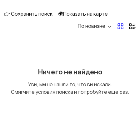
👉 Сохранить поиск
🌍Показать на карте
По новизне
Кормление и питание
Купание
Детская мебель
Подгузники и горшки
Ничего не найдено
Увы, мы не нашли то, что вы искали.
Смягчите условия поиска и попробуйте еще раз.
Радио- и видеоняни
Товары для мам
Товары для учебы
Прочие детские