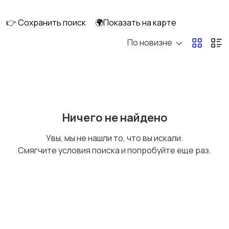
👉 Сохранить поиск
🌍Показать на карте
По новизне
Кормление и питание
Купание
Детская мебель
Подгузники и горшки
Ничего не найдено
Увы, мы не нашли то, что вы искали.
Смягчите условия поиска и попробуйте еще раз.
Радио- и видеоняни
Товары для мам
Товары для учебы
Прочие детские