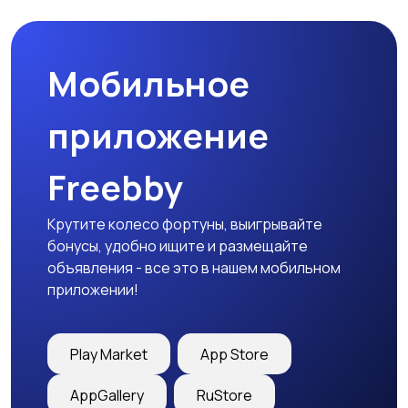
товары
Мобильное
Детская одежда
Детская обувь
приложение
Freebby
Детский транспорт
Крутите колесо фортуны, выигрывайте
бонусы, удобно ищите и размещайте
объявления - все это в нашем мобильном
приложении!
Play Market
App Store
AppGallery
RuStore