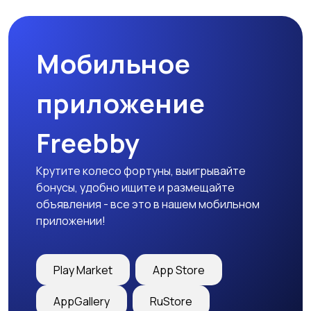
Мобильное
Медицина
Начало карьеры
приложение
Freebby
Образование и наука
Офисный персонал
Крутите колесо фортуны, выигрывайте
бонусы, удобно ищите и размещайте
объявления - все это в нашем мобильном
приложении!
Перевозки, склад,
Продажи
закупки
Play Market
App Store
AppGallery
RuStore