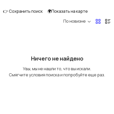
клининг
👉 Сохранить поиск
🌍Показать на карте
По новизне
Госслужба
Добыча сырья,
энергетика
Домашний персонал
Издательства и СМИ
Ничего не найдено
Увы, мы не нашли то, что вы искали.
Смягчите условия поиска и попробуйте еще раз.
Информационные
Искусство и
технологии
развлечения
Магазины
Маркетинг и реклама