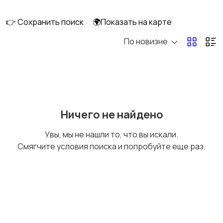
клининг
👉 Сохранить поиск
🌍Показать на карте
По новизне
Госслужба
Добыча сырья,
энергетика
Домашний персонал
Издательства и СМИ
Ничего не найдено
Увы, мы не нашли то, что вы искали.
Смягчите условия поиска и попробуйте еще раз.
Информационные
Искусство и
технологии
развлечения
Магазины
Маркетинг и реклама