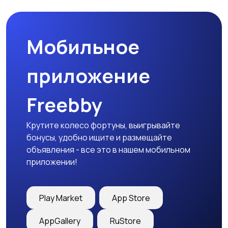
Мобильное
Медицина
Начало карьеры
приложение
Freebby
Образование и наука
Офисный персонал
Крутите колесо фортуны, выигрывайте
бонусы, удобно ищите и размещайте
объявления - все это в нашем мобильном
приложении!
Перевозки, склад,
Продажи
закупки
Play Market
App Store
AppGallery
RuStore